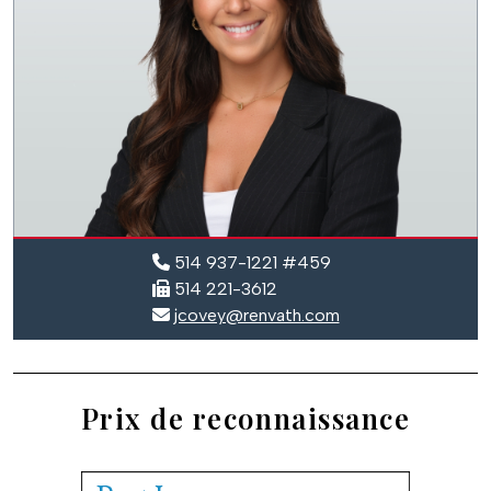
514 937-1221 #459
514 221-3612
jcovey@renvath.com
Prix de reconnaissance