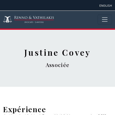
Aller au contenu principal
ENGLISH
Justine Covey
Associée
Expérience