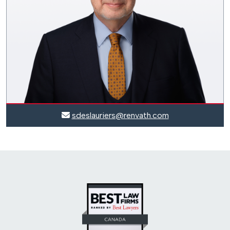
sdeslauriers@renvath.com